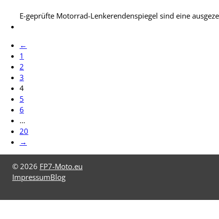
E-geprüfte Motorrad-Lenkerendenspiegel sind eine ausgezeic
←
1
2
3
4
5
6
…
20
→
© 2026
FP7-Moto.eu
Impressum
Blog