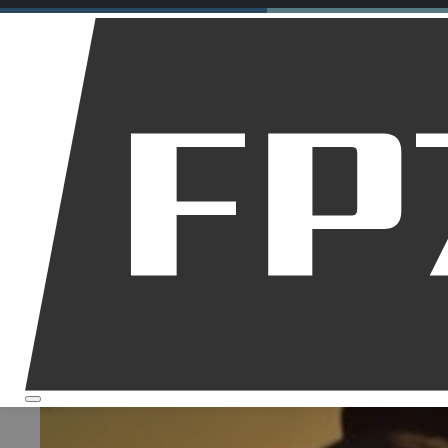
Motorräder
Dirt Bikes
Downhill
Allgemein
Startseite
Über mich