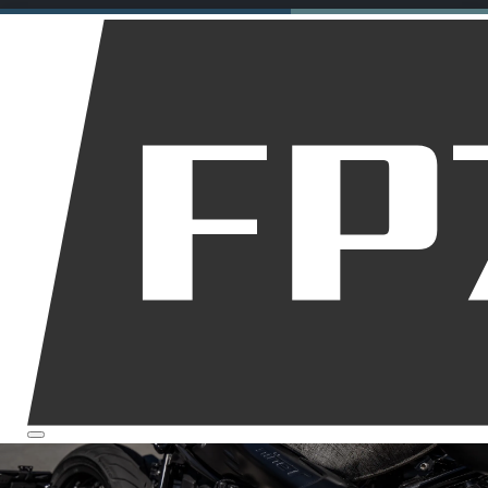
Motorräder
Dirt Bikes
Downhill
Allgemein
Startseite
Über mich
Die Geschichte 