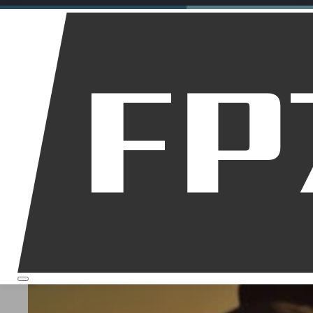
Motorräder
Dirt Bikes
Downhill
Allgemein
Startseite
Über mich
Fußrasten Mot