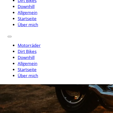
Dirt Bikes
Downhill
Allgemein
Startseite
Über mich
Motorräder
Dirt Bikes
Downhill
Allgemein
Startseite
Über mich