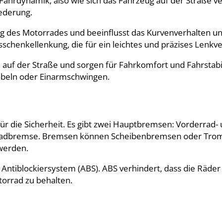
 Fahrdynamik, also wie sich das Fahrzeug auf der Straße v
ederung.
 des Motorrades und beeinflusst das Kurvenverhalten und 
schenkellenkung, die für ein leichtes und präzises Lenkve
f der Straße und sorgen für Fahrkomfort und Fahrstabili
abeln oder Einarmschwingen.
r die Sicherheit. Es gibt zwei Hauptbremsen: Vorderrad-
erradbremse. Bremsen können Scheibenbremsen oder Tro
werden.
s Antiblockiersystem (ABS). ABS verhindert, dass die Räd
torrad zu behalten.