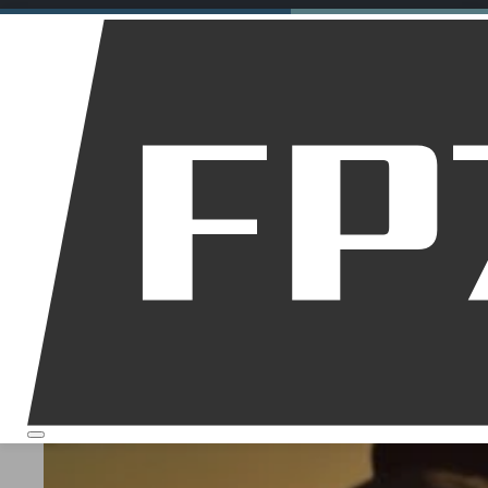
Motorräder
Dirt Bikes
Downhill
Allgemein
Startseite
Über mich
Motocross