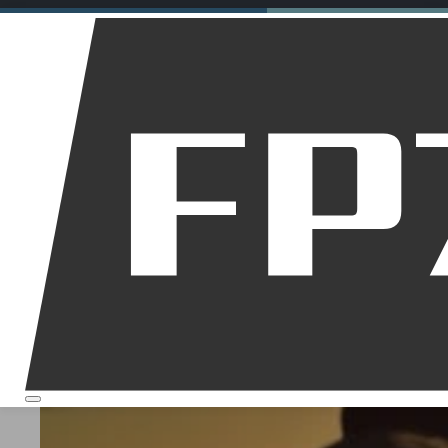
Motorräder
Dirt Bikes
Downhill
Allgemein
Startseite
Über mich
Motorrad Jeans Stretch