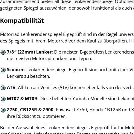
Zusammenfassend bieten all diese Lenkerendenspiegel Optionen ei
geeigneten Spiegel auszuwählen, der sowohl funktional als auch 
Kompatibilität
Motorrad Lenkerendenspiegel E-geprüft sind in der Regel univers
des Spiegels mit Ihrem Motorrad vor dem Kauf zu überprüfen. Hi
7/8″ (22mm) Lenker
: Die meisten E-geprüften Lenkerendensp
die meisten Motorradmarken und -typen.
Scooter
: Lenkerendenspiegel E-geprüft sind auch mit einer V
Lenkers zu beachten.
ATV
: All-Terrain Vehicles (ATV) können ebenfalls von der ver
MT07 & MT09
: Diese beliebten Yamaha-Modelle sind bekannt
Z750, CB125R & Z900
: Kawasaki Z750, Honda CB125R und Ka
ihre Rücksicht zu optimieren.
Bei der Auswahl eines Lenkerendenspiegels E-geprüft für Ihr Motor
der Spiegel den Anforderungen Ihres Fahrzeugs entspricht und la