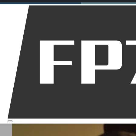
Motorräder
Dirt Bikes
Downhill
Allgemein
Startseite
Über mich
Motorrad Lenkerendenspi