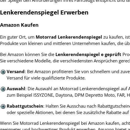
Lenkerendenspiegel Erwerben
Amazon Kaufen
Ein guter Ort, um
Motorrad Lenkerendenspiegel
zu kaufen, is
Produkte von kleinen und mittleren Unternehmen kaufen, die ü
Bei Amazon können Sie die
Lenkerendenspiegel e geprüft
Prod
Sie verschiedene Modelle, die verschiedensten Ansprüchen gerec
Versand
: Bei Amazon profitieren Sie von schnellem und zuve
Versand für viele qualifizierte Produkte.
Auswahl
: Die Auswahl an Motorrad Lenkerendenspiegel auf 
zum Beispiel ISSYZONE, Daytona, DPM Depretto Moto, FAR, Hig
Rabattgutschein
: Halten Sie Ausschau nach Rabattgutschei
oder spezielle Aktionen, bei denen Sie zusätzliche Rabatte au
Wenn Sie Motorrad Lenkerendenspiegel bei Amazon kaufen, achte
geeignetes und hochwertiges Produkt erwerben. Amazon bietet a