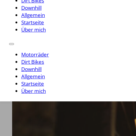
Dirt Bikes
Downhill
Allgemein
Startseite
Über mich
Motorräder
Dirt Bikes
Downhill
Allgemein
Startseite
Über mich