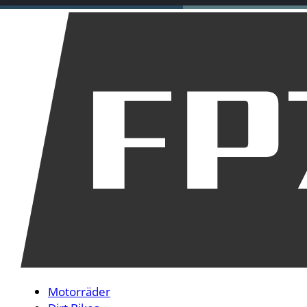
Motorräder
Dirt Bikes
Downhill
Allgemein
Startseite
Über mich
Motorrad Panze
Motorräder