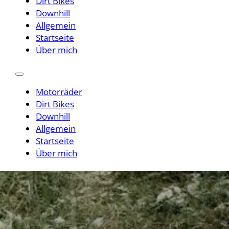
Dirt Bikes
Downhill
Allgemein
Startseite
Über mich
Motorräder
Dirt Bikes
Downhill
Allgemein
Startseite
Über mich