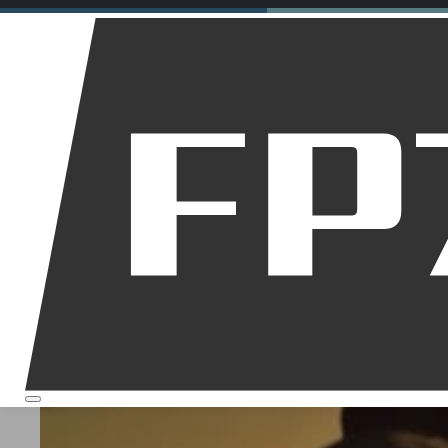
Motorräder
Dirt Bikes
Downhill
Allgemein
Startseite
Über mich
Ohrstöpsel