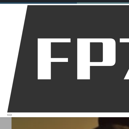
Motorräder
Dirt Bikes
Downhill
Allgemein
Startseite
Über mich
Werkzeugtasche M